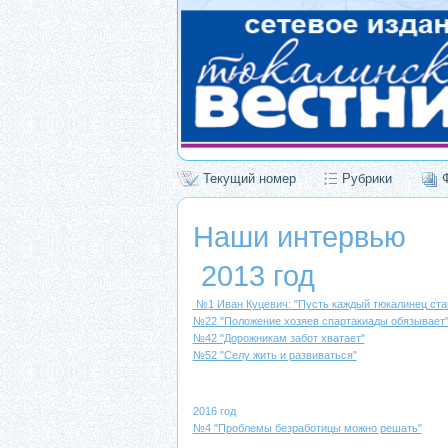
Текущий номер
Рубрики
Наши интервью
2013 год
№1 Иван Куцевич: "Пусть каждый тюкалинец ста
№22 "Положение хозяев спартакиады обязывает
№42 "Дорожникам забот хватает"
№52 "Селу жить и развиваться"
2016 год
№4 "Проблемы безработицы можно решать"