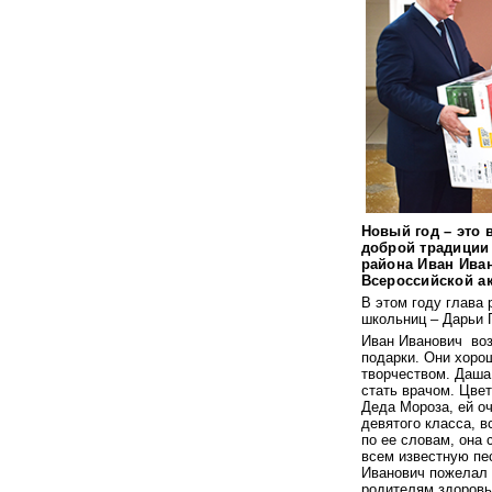
Новый год – это 
доброй традиции
района Иван Ива
Всероссийской а
В этом году глава
школьниц – Дарьи 
Иван Иванович
во
подарки. Они хоро
творчеством. Даша
стать врачом. Цвет
Деда Мороза, ей оч
девятого класса, в
по ее словам, она
всем известную пе
Иванович пожелал
родителям здоровь