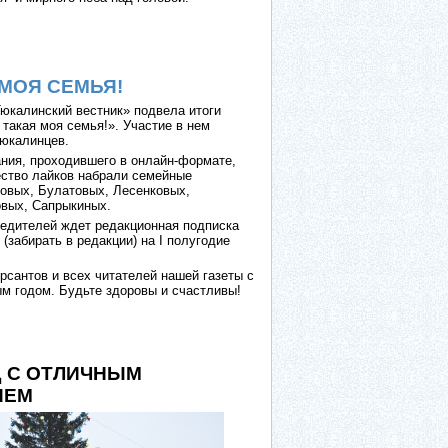
 МОЯ СЕМЬЯ!
Тюкалинский вестник» подвела итоги
такая моя семья!». Участие в нем
тюкалинцев.
ания, проходившего в онлайн-формате,
ство лайков набрали семейные
вых, Булатовых, Лесенковых,
вых, Сапрыкиных.
бедителей ждет редакционная подписка
 (забирать в редакции) на I полугодие
рсантов и всех читателей нашей газеты с
 годом. Будьте здоровы и счастливы!
 С ОТЛИЧНЫМ
ИЕМ