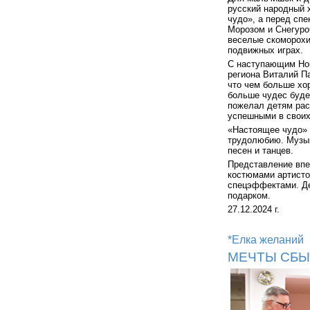
русский народный 
чудо», а перед спе
Морозом и Снегуроч
веселые скоморохи
подвижных играх.
С наступающим Но
региона Виталий П
что чем больше хор
больше чудес буде
пожелал детям рас
успешными в своих
«Настоящее чудо» 
трудолюбию. Музык
песен и танцев.
Представление впе
костюмами артисто
спецэффектами. Де
подарком.
27.12.2024 г.
*Елка желаний
МЕЧТЫ СБ