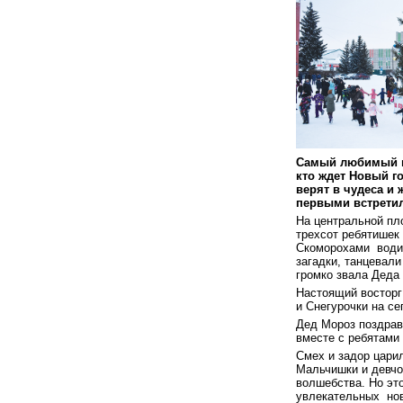
Самый любимый пр
кто ждет Новый г
верят в чудеса и
первыми встретил
На центральной пл
трехсот ребятишек 
Скоморохами
води
загадки, танцевали
громко звала Деда 
Настоящий восторг
и Снегурочки на се
Дед Мороз поздрав
вместе с ребятами 
Смех и задор царил
Мальчишки и девчо
волшебства. Но эт
увлекательных
но