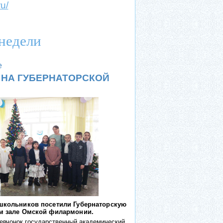
ru/
недели
е
НА ГУБЕРНАТОРСКОЙ
 школьников посетили Губернаторскую
ом зале Омской филармонии.
евчонок государственный академический