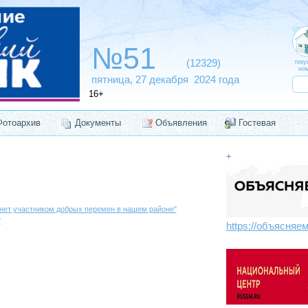
№51
(12329)
теку
ном
пятница, 27
декабря 2024 года
16+
Фотоархив
Документы
Объявления
Гостевая
+
нет участником добрых перемен в нашем районе"
"
https://объясняе