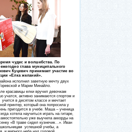
время чудес и волшебства. По
 ежегодно глава муниципального
нович Куцевич принимает участие во
кции «Елка желаний».
 района исполнил заветную мечту двух
Горевской и Марии Минайло.
зле красавицы елки вручил девочкам
шо учатся, активно занимаются спортом и
учится в десятом классе и мечтает
ной принтер, который она попросила у
ень пригодится в учебе. Маша – ученица
сегда хотела научиться играть на гитаре,
 самостоятельно уже выучила аккорды на
сенку «В траве сидел кузнечик…». Иван
 школьницам
успешной учебы, а
я
и мирного неба над головой.