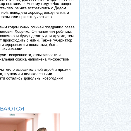
хор поставил к Новому году «Настоящее
ктаклем ребята встретились с Дедом
кой, поводили хоровод вокруг елки, а
 зазывали принять участие в
вым годом юных омичей поздравил глава
авлович Хоценко. Он напомнил ребятам,
ошего они будут делать для других, тем
т происходить с ними. Также губернатор
ти здоровыми и веселыми, быть
 начинаниях.
учит искренности, отзывчивости и
альная сказка наполнена множеством
чатлило выразительной игрой и яркими
в, шутками и великолепными
ти остались довольны новогодним
ЫВАЮТСЯ