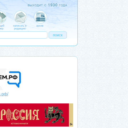
щий
написать в
архив
ер
редакцию
м.рф/