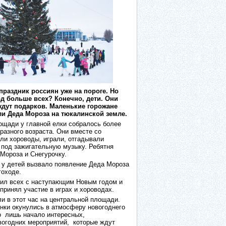
аздник россиян уже на пороге. Но
од больше всех? Конечно, дети. Они
 ждут подарков. Маленькие горожане
и Деда Мороза на тюкалинской земле.
ощади у главной елки собралось более
разного возраста. Они вместе со
ли хороводы, играли, отгадывали
 под зажигательную музыку. Ребятня
Мороза и Снегурочку.
 у детей вызвало появление Деда Мороза
гоходе.
ил всех с наступающим Новым годом и
принял участие в играх и хороводах.
и в этот час на центральной площади.
нки окунулись в атмосферу новогоднего
о
лишь начало интересных,
вогодних мероприятий,
которые ждут