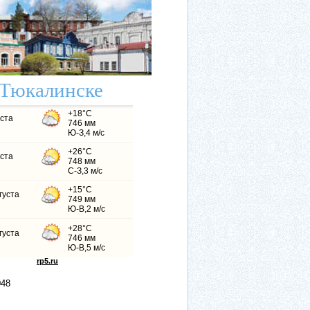
 Тюкалинске
0
4
8