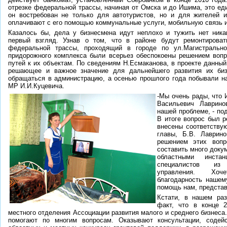
отрезке федеральной трассы, начиная от Омска и до Ишима, это еди
он востребован не только для автотуристов, но и для жителей и
оплачивают с его помощью коммунальные услуги, мобильную связь и 
Казалось бы, дела у бизнесмена идут неплохо и тужить нет ника
первый взгляд. Узнав о том, что в районе будут ремонтироват
федеральной трассы, проходящий в городе по ул.Магистрально
придорожного комплекса были всерьез обеспокоены решением вопр
путей к их объектам. По сведениям Н.Есмаканова, в проекте данный
решающее и важное значение для дальнейшего развития их биз
обращаться в администрацию, а осенью прошлого года побывали н
МР И.И.Куцевича.
-Мы очень рады, что 
Васильевич Лаврино
нашей проблеме, - по
В итоге вопрос был р
внесены соответству
главы, Б.В. Лаврино
решением этих вопр
составить много докум
областными инста
специалистов из
управления. Хо
благодарность нашем
помощь нам, представ
Кстати, в нашем раз
факт, что в конце 
местного отделения Ассоциации развития малого и среднего бизнеса.
помогают по многим вопросам. Оказывают консультации, содей