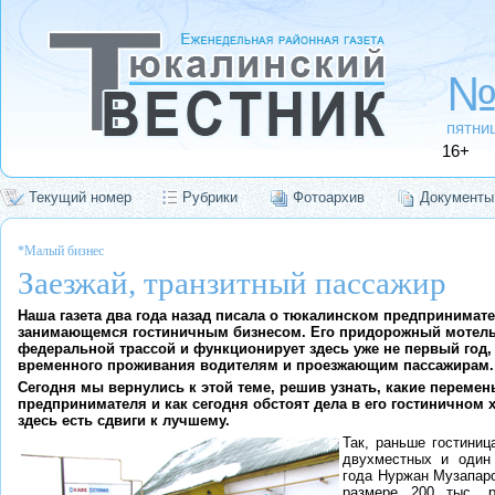
№
пятниц
16+
Текущий номер
Рубрики
Фотоархив
Документы
*Малый бизнес
Заезжай, транзитный пассажир
Наша газета два года назад писала о тюкалинском предпринимате
занимающемся гостиничным бизнесом. Его придорожный мотель
федеральной трассой и функционирует здесь уже не первый год,
временного проживания водителям и проезжающим пассажирам.
Сегодня мы вернулись к этой теме, решив узнать, какие переме
предпринимателя и как сегодня обстоят дела в его гостиничном 
здесь есть сдвиги к лучшему.
Так, раньше гостиниц
двухместных и один 
года Нуржан Музапаро
размере 200 тыс. р