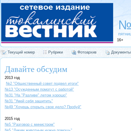
№
пятниц
16+
Текущий номер
Рубрики
Фотоархив
Документы
Давайте обсудим
2013 год
№2 "Общественный совет подвел итоги"
№13 "Осужденным помогут с работой"
№31 "На "Разливе" летом хорошо"
№31 "Умей себя защитить"
№49 "Хочешь открыть свое дело? Пробуй"
2015 год
№5 "Разговор с министром"
№5 "Диким животным нужна помощь"