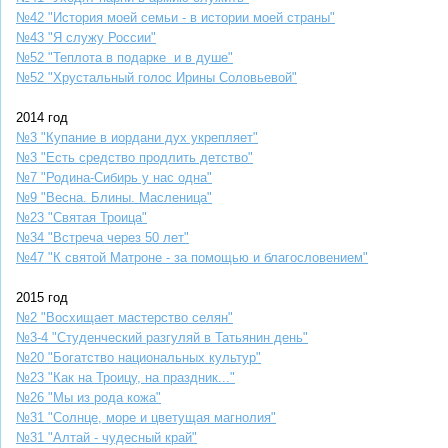
№42 "История моей семьи - в истории моей страны"
№43 "Я служу России"
№52 "Теплота в подарке и в душе"
№52 "Хрустальный голос Ирины Соловьевой"
2014 год
№3 "Купание в иордани дух укрепляет"
№3 "Есть средство продлить детство"
№7 "Родина-Сибирь у нас одна"
№9 "Весна. Блины. Масленица"
№23 "Святая Троица"
№34 "Встреча через 50 лет"
№47 "К святой Матроне - за помощью и благословением"
2015 год
№2 "Восхищает мастерство селян"
№3-4 "Студенческий разгуляй в Татьянин день"
№20 "Богатство национальных культур"
№23 "Как на Троицу, на праздник..."
№26 "Мы из рода кожа"
№31 "Солнце, море и цветущая магнолия"
№31 "Алтай - чудесный край"