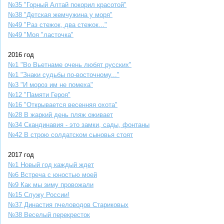
№35 "Горный Алтай покорил красотой"
№38 "Детская жемчужина у моря"
№49 "Раз стежок, два стежок..."
№49 "Моя "ласточка"
2016 год
№1 "Во Вьетнаме очень любят русских"
№1 "Знаки судьбы по-восточному..."
№3 "И мороз им не помеха"
№12 "Памяти Героя"
№16 "Открывается весенняя охота"
№28 В жаркий день пляж оживает
№34 Скандинавия - это замки, сады, фонтаны
№42 В строю солдатском сыновья стоят
2017 год
№1 Новый год каждый ждет
№6 Встреча с юностью моей
№9 Как мы зиму провожали
№15 Служу России!
№37 Династия пчеловодов Стариковых
№38 Веселый перекресток