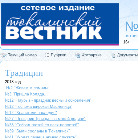
№
пятниц
16+
Текущий номер
Рубрики
Фотоархив
Документы
Традиции
2013 год
№2 "Живем м помним"
№3 "Пришла Коляда..."
№12 "Наурыз - праздник весны и обновления"
№12 "Госпожа широкая Масленица"
№12 "Хранители наследия"
№27 "Праздник Троицы - на малой родине"
№33 "Собрал гостей со всех волостей"
№39 "Были сосланы в Тюкалинск"
№41 "Уходят парни в армию служить"