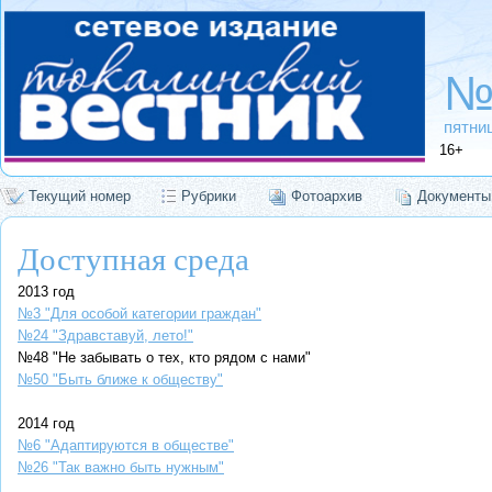
№
пятниц
16+
Текущий номер
Рубрики
Фотоархив
Документы
Доступная среда
2013 год
№3 "Для особой категории граждан"
№24 "Здравставуй, лето!"
№48 "Не забывать о тех, кто рядом с нами"
№50 "Быть ближе к обществу"
2014 год
№6 "Адаптируются в обществе"
№26 "Так важно быть нужным"