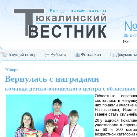
№
25 ок
16+
Текущий номер
Рубрики
Фотоархив
Документы
*Спорт
Вернулась с наградами
команда детско-юношеского центра с областных
Областные соревн
состоялись в минувшу
них приняли участие б
Называевска, Исильк
звание стать сильней
20 учащихся Тюкалинс
участвовали в соревн
на 60 и 200 метро
возрастной категории