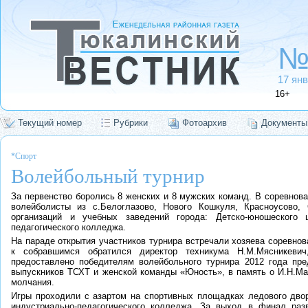
№
17 янв
16+
Текущий номер
Рубрики
Фотоархив
Документы
*Спорт
Волейбольный турнир
За первенство боролись 8 женских и 8 мужских команд. В соревнов
волейболисты из с.Белоглазово, Нового Кошкуля, Красноусово, С
организаций и учебных заведений города: Детско-юношеского ц
педагогического колледжа.
На параде открытия участников турнира встречали хозяева соревно
к собравшимся обратился директор техникума Н.М.Мясникеви
предоставлено победителям волейбольного турнира 2012 года пр
выпускников ТСХТ и женской команды «Юность», в память о И.Н.М
молчания.
Игры проходили с азартом на спортивных площадках ледового двор
индустриально-педагогического колледжа. За выход в финал раз