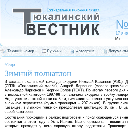
№
17 янв
16+
Текущий номер
Рубрики
Фотоархив
Документы
*Спорт
Зимний полиатлон
В состав тюкалинской команды входили Николай Казанцев (РЭС), 
(СПЗК «Тюкалинский хлеб»), Андрей Ларионов (маслосыркомбинат
Александр Ларионов и Георгий Орлов (ТСХТ). По итогам первого дня
в возрастной категории 1997-98 г.р., сначала входила в тройку лидер
Но, с учетом лыжной гонки на 5 км, гимназистка немного уступила со
в личном первенстве (сумма троеборья – 207 очков). В группе си
Казанцев, в лыжной гонке он преодолевал дистанцию 10 км . В це
своей категории.
Состязания проходили в рамках подготовки к приближающемуся зимн
состоится в этом году в Усть-Ишиме. Все спортсмены – воспитанн
которые проходят у него хорошую школу подготовки. Транспорт