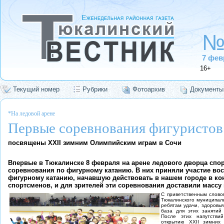
№
7 фев
16+
Текущий номер
Рубрики
Фотоархив
Документы
*На ледовой арене
Первые соревнования фигуристов
посвящены XXII зимним Олимпийским играм в Сочи
Впервые в Тюкалинске 8 февраля на арене ледового дворца спор
соревнования по фигурному катанию. В них приняли участие во
фигурному катанию, начавшую действовать в нашем городе в кон
спортсменов, и для зрителей эти соревнования доставили массу
С приветственным слово
Тюкалинского муниципаль
ребятам удачи, здоровья
база для этих занятий
После этих напутствий
открытию ХХII зимних 