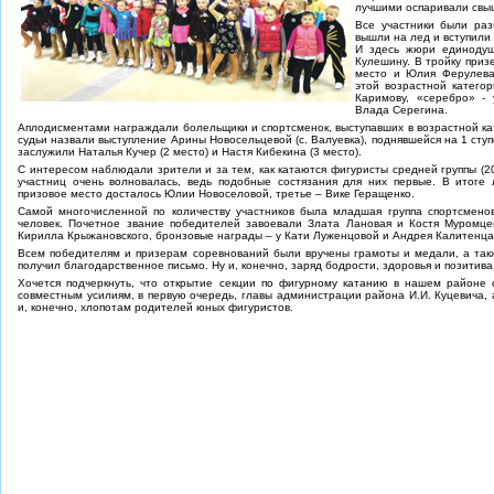
лучшими оспаривали свыш
Все участники были раз
вышли на лед и вступили 
И здесь жюри единодуш
Кулешину. В тройку приз
место и Юлия Ферулева
этой возрастной катего
Каримову, «серебро» -
Влада Серегина.
Аплодисментами награждали болельщики и спортсменок, выступавших в возрастной ка
судьи назвали выступление Арины Новосельцевой (с. Валуевка), поднявшейся на 1 сту
заслужили Наталья Кучер (2 место) и Настя Кибекина (3 место).
С интересом наблюдали зрители и за тем, как катаются фигуристы средней группы (200
участниц очень волновалась, ведь подобные состязания для них первые. В итоге 
призовое место досталось Юлии Новоселовой, третье – Вике Геращенко.
Самой многочисленной по количеству участников была младшая группа спортсменов 
человек. Почетное звание победителей завоевали Злата Лановая и Костя Муромце
Кирилла Крыжановского, бронзовые награды – у Кати Луженцовой и Андрея Калитенца
Всем победителям и призерам соревнований были вручены грамоты и медали, а такж
получил благодарственное письмо. Ну и, конечно, заряд бодрости, здоровья и позитива
Хочется подчеркнуть, что открытие секции по фигурному катанию в нашем районе
совместным усилиям, в первую очередь, главы администрации района И.И. Куцевича, 
и, конечно, хлопотам родителей юных фигуристов.