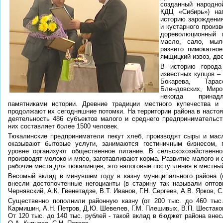
созданный народно
КДЦ «Сибирь») на
историю зарождения
и кустарного произ
дореволюционный 
масло, сало, мыл
развито пимокатное
ямщицкий извоз, дв
В историю города
известных купцов –
Бокарева, Тара
Блендовских, Миро
некогда прина
памятниками истории. Древние традиции местного купечества и
продолжают их сегодняшние потомки. На территории района в наст
деятельность 486 субъектов малого и среднего предпринимательс
них составляет более 1500 человек.
Тюкалинские предприниматели пекут хлеб, производят сыры и мас
оказывают бытовые услуги, занимаются гостиничным бизнесом, 
уровне организуют общественное питание. В сельскохозяйственн
производят молоко и мясо, заготавливают корма. Развитие малого и с
рабочие места для тюкалинцев, это налоговые поступления в местны
Весомый вклад в минувшем году в казну муниципального района (о
внесли достопочтенные негоцианты (в старину так называли оптов
Чернявский, А.К. Гвенетадзе, В.Т. Иванов, Г.Н. Сергеев, А.В. Ярков, С
Существенно пополнили районную казну (от 200 тыс. до 460 тыс.
Кармишин, А.Н. Петров, Д.Ю. Шевелев, Г.М. Плешивых, В.П. Шестаков
От 120 тыс. до 140 тыс. рублей - такой вклад в бюджет района внесл