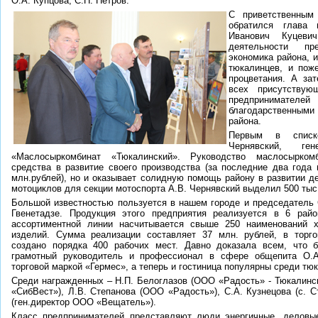
О.А. Купцова, С.Н. Петров.
С приветственным
обратился глава 
Иванович Куцеви
деятельности пр
экономика района, и
тюкалинцев, и пож
процветания. А за
всех присутствую
предпринимател
благодарственны
района.
Первым в списк
Чернявский, ге
«Маслосыркомбинат «Тюкалинский». Руководство маслосырком
средства в развитие своего производства (за последние два года
млн.рублей), но и оказывает солидную помощь району в развитии де
мотоциклов для секции мотоспорта А.В. Чернявский выделил 500 тыс
Большой известностью пользуется в нашем городе и председатель
Гвенетадзе. Продукция этого предприятия реализуется в 6 рай
ассортиментной линии насчитывается свыше 250 наименований х
изделий. Сумма реализации составляет 37 млн. рублей, в торг
создано порядка 400 рабочих мест. Давно доказала всем, что 
грамотный руководитель и профессионал в сфере общепита О.А
торговой маркой «Гермес», а теперь и гостиница популярны среди тюк
Среди награжденных – Н.П. Белоглазов (ООО «Радость» - Тюкалинск
«СибВест»), Л.В. Степанова (ООО «Радость»), С.А. Кузнецова (с. С
(ген.директор ООО «Вещатель»).
Класс предпринимателей представляют люди энергичные, деловы