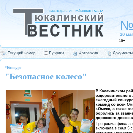
№
30 ма
16+
Текущий номер
Рубрики
Фотоархив
Документы
*Конкурс
"Безопасное колесо"
В Калачинском рай
оздоровительного 
ежегодный конкурс
команд со всей Ом
г.Омска, а также г
боролись за звани
дорожного движен
Программа финала к
включала в себя 5 с
дорожного движения