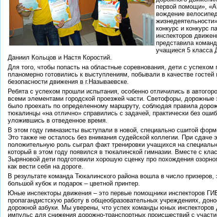
первой помощи», «А
вождение велосипед
жизнедеятельности»
конкурс и конкурс 
инспекторов движен
представила команд
учащиеся 5 класса 
Даниил Кольцов и Настя Коростий.
Для того, чтобы попасть на областные соревнования, дети с успехом
планомерно готовились к выступлениям, побывали в качестве гостей 
безопасности движения в г.Называевске.
Ребята с успехом прошли испытания, особенно отличились в автогор
всеми элементами городской проезжей части. Светофоры, дорожные з
было проехать по определенному маршруту, соблюдая правила доро
тюкалинцы «на отлично» справились с задачей, практически без оши
уложившись в отведенное время.
В этом году гимназисты выступали в новой, специально сшитой форм
Это также не осталось без внимания судейской коллегии. При сдаче
положительную роль сыграл факт тренировки учащихся на специаль
который в этом году появился в тюкалинской гимназии. Вместе с кл
Зыряновой дети подготовили хорошую сценку про похождения озорног
как вести себя на дороге.
В результате команда Тюкалинского района вошла в число призеров, 
большой кубок и подарок – цветной принтер.
Юные инспекторы движения – это первые помощники инспекторов ГИ
пропагандистскую работу в общеобразовательных учреждениях, доно
дорожной азбуки. Мы уверены, что успех команды юных инспекторов 
импульс для снижения дорожно-транспортных происшествий с участи