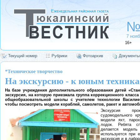
№
7 ноя
16+
Текущий номер
Рубрики
Фотоархив
Документы
*Техническое творчество
На экскурсию - к юным техник
На базе учреждения дополнительного образования детей «Ста
экскурсия, на которую приезжала группа коррекционного класс
общеобразовательной школы с учителем технологии Васили
чтобы посмотреть модели кораблей, самолетов, ракет и автомоби
Экскурсия пр
судомодельного кр
модели яхт, паро
лодок. Ребята сп
делается модель
используется при е
экскурсия и в лабо