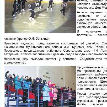
Лукойе, Снежная К
коварная Мышильда 
конечно же, Дед Мор
Актеры удивили з
катанием, но и 
исполнением пес
сказочную атмосф
звуковое оформлени
В постановке за
ласточки» - воспи
катанию (тренер О.Н. Зенкина).
Премьера ледового представления состоялась 24 декабря. Ср
Тюкалинского муниципального района И.И. Куцевич, зам. главы
Перевалова, председатель районного Совета депутатов Н.И. Лап
ветеранов, а также воспитанники детских садов города и первоклассн
Необычное шоу вызвало восторг у зрителей. Свидетельство т
аплодисменты.
Продолжение праздн
На протяжении дв
зрителями районн
елки «Старая сказк
приключения Щел
обучающиеся лицея,
всех сельских школ
Перед началом пре
школ было предложе
туристском проект
Чтобы попасть 