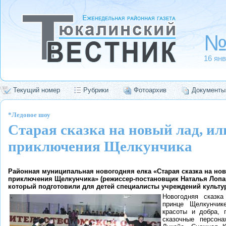
№
16 янв
Текущий номер
Рубрики
Фотоархив
Документы
*Ледовое шоу
Старая сказка на новый лад, и
приключения Щелкунчика
Районная муниципальная новогодняя елка «Старая сказка на но
приключения Щелкунчика» (режиссер-постановщик Наталья Лопар
который подготовили для детей специалисты учреждений культу
Новогодняя сказк
принце Щелкунчик
красоты и добра, 
сказочные персон