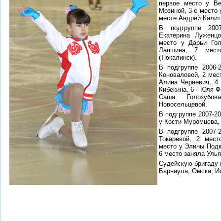
первое место у Ве
Мозиной, 3-е место 
месте Андрей Калити
В подгруппе 2007
Екатерина Луженцо
место у Дарьи Гол
Лапшина, 7 мест
(Тюкалинск).
В подгруппе 2006-2
Коноваловой, 2 мес
Алина Черневич, 4 
Кибекина, 6 - Юля Ф
Саша Голозуб
Новосельцевой.
В подгруппе 2007-20
у Кости Муромцева, 
В подгруппе 2007-2
Токаревой, 2 мес
место у Элины Подк
6 место заняла Уль
Судейскую бригаду 
Барнаула, Омска, И