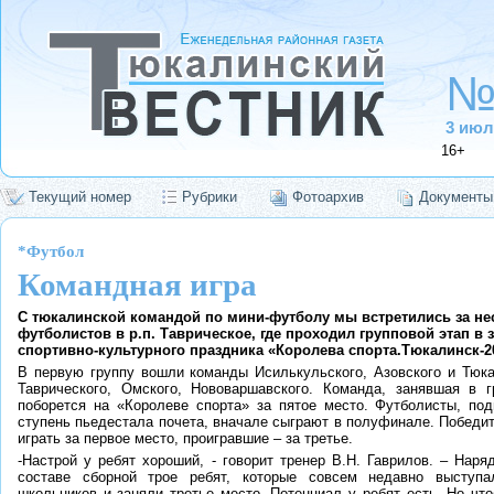
№
3 июл
16+
Текущий номер
Рубрики
Фотоархив
Документы
*Футбол
Командная игра
С тюкалинской командой по мини-футболу мы встретились за не
футболистов в р.п. Таврическое, где проходил групповой этап в 
спортивно-культурного праздника «Королева спорта.Тюкалинск-2
В первую группу вошли команды Исилькульского, Азовского и Тюка
Таврического, Омского, Нововаршавского. Команда, занявшая в г
поборется на «Королеве спорта» за пятое место. Футболисты, по
ступень пьедестала почета, вначале сыграют в полуфинале. Победи
играть за первое место, проигравшие – за третье.
-Настрой у ребят хороший, - говорит тренер В.Н. Гаврилов. – Нар
составе сборной трое ребят, которые совсем недавно выступа
школьников и заняли третье место. Потенциал у ребят есть. Но чт