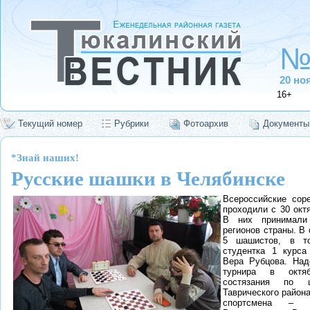
№
20 но
16+
Текущий номер
Рубрики
Фотоархив
Документы
*Знай наших!
Русские шашки в Челябинске
Всероссийские сор
проходили с 30 окт
В них принимали
регионов страны. В
5 шашистов, в т
студентка 1 курса
Вера Рубцова. Над
турнира в октяб
состязания по 
Таврического района
спортсмена – И