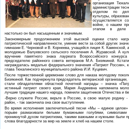
организация Тюкал
администрации тесн
отделом по дел
культуры, образова
осуществляется со
войне, о нашем пр
этапом в деле па
настолько он был насыщенным и значимым.
Закономерным продолжением этой высокой оценки стало нагр
патриотической направленности, умение вести за собой других зна
гимназии Е. Черновой и В. Корнеева, учащейся лицея К. Каменской, а
молодежью Валуевского сельского поселения А. Журавской. А ку
вручение памятного знака лауреата Всероссийского конкурса
председателю районного совета ветеранов М.А. Бизякиной. Кстат
награждалась медалью федерального значения «Патриот России», к
глава Тюкалинского муниципального района И.И. Куцевич.
После торжественной церемонии слово для наказа молодому покол
Бизякиной. Как подчеркнула председатель ветеранской организации,
стали обладателями областной почетной награды – значка «Патр
истинный патриот своего края, Мария Андреевна напомнила мол
лучшие традиции нашего народа, помнили защитников Отечества и бе
-Верно служите России, верьте в Россию, в свою малую родину - 
район, - так закончила она свое выступление.
Во время исполнения заключительной песни «Мы – единое целое»
порыве размахивали белыми бумажными голубями, символами
проникнутой духом патриотизма, такими важными и нужными были п
слова благодарности за мир на земле и хлеб на нашем столе.