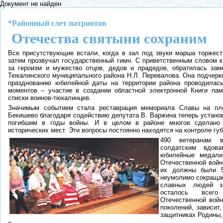
Документ не найден
*Районный слет патриотов
Отечества святыни сохраним
Все присутствующие встали, когда в зал под звуки марша торжес
затем прозвучал государственный гимн. С приветственным словом к
за героизм и мужество отцов, дедов и прадедов, обратилась зам
Тюкалинского муниципального района Н.Л. Перевалова. Она подчеркн
празднованию юбилейной даты на территории района проводилас
моментов – участие в создании областной электронной Книги пам
списки воинов-тюкалинцев.
Значимым событием стала реставрация мемориала Славы на пл
Бекишево благодаря содействию депутата В. Варжина теперь устано
погибшим в годы войны. И в целом в районе многое сделано 
исторических мест. Эти вопросы постоянно находятся на контроле губ
490 ветеранам 
солдатским вдов
юбилейные медали
Отечественной войне
их должны были 5
неумолимо сокращае
славных людей з
осталось всег
Отечественной войн
поколений, зависит
защитниках Родины, 