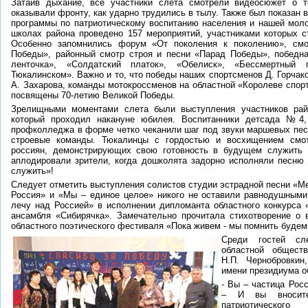
Затаив дыхание, все участники слета смотрели видеосюжет о 
оказывали фронту, как ударно трудились в тылу. Также был показан 
программы по патриотическому воспитанию населения и нашей моло
школах района проведено 157 мероприятий, участниками которых с
Особенно запомнились форум «От поколения к поколению», смо
Победы», районный смотр строя и песни «Парад Победы», победна
ленточка», «Солдатский платок», «Обелиск», «Бессмертный 
Тюкалинском». Важно и то, что победы наших спортсменов Д. Горчако
А. Захарова, команды мотокроссменов на областной «Королеве спор
посвящены 70-летию Великой Победы.
Зрелищными моментами слета были выступления участников райо
который проходил накануне юбилея. Воспитанники детсада №4,
профколледжа в форме четко чеканили шаг под звуки маршевых пес
строевые команды. Тюкалинцы с гордостью и восхищением смо
россиян, демонстрирующих свою готовность в будущем служить 
аплодировали зрители, когда дошколята задорно исполняли песню
служить»!
Следует отметить выступления солистов студии эстрадной песни «М
Россия» и «Мы – единое целое» никого не оставили равнодушными
лечу над Россией» в исполнении дипломанта областного конкурса
ансамбля «Сибирячка». Замечательно прочитала стихотворение о 
областного поэтического фестиваля «Пока живем - мы помнить будем
Среди гостей сл
областной обществ
Н.П. Чернобровкин
имени президиума о
- Вы – частица Росс
– И вы вносит
патриотического