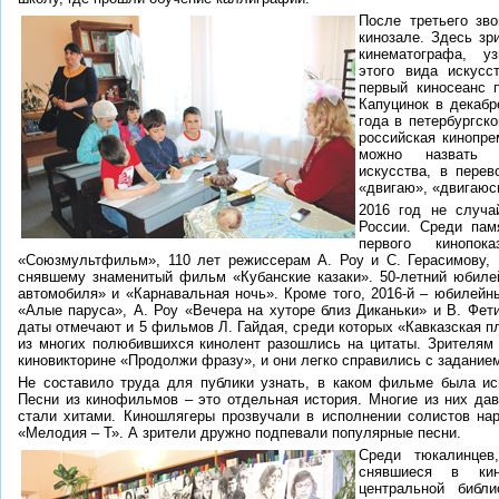
После третьего зво
кинозале. Здесь зр
кинематографа, у
этого вида искусс
первый киносеанс 
Капуцинок в декабр
года в петербургск
российская кинопре
можно назвать 
искусства, в перев
«двигаю», «двигаюс
2016 год не случа
России. Среди пам
первого кинопо
«Союзмультфильм», 110 лет режиссерам А. Роу и С. Герасимову, 
снявшему знаменитый фильм «Кубанские казаки». 50-летний юбил
автомобиля» и «Карнавальная ночь». Кроме того, 2016-й – юбилей
«Алые паруса», А. Роу «Вечера на хуторе близ Диканьки» и В. Фет
даты отмечают и 5 фильмов Л. Гайдая, среди которых «Кавказская п
из многих полюбившихся кинолент разошлись на цитаты. Зрителям
киновикторине «Продолжи фразу», и они легко справились с задание
Не составило труда для публики узнать, в каком фильме была ис
Песни из кинофильмов – это отдельная история. Многие из них дав
стали хитами. Киношлягеры прозвучали в исполнении солистов на
«Мелодия – Т». А зрители дружно подпевали популярные песни.
Среди тюкалинцев
снявшиеся в кин
центральной библ