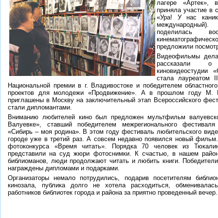
лагере «Артек», 
приняла участие в 
«Ура! У нас каник
международный)
поделилась в
кинематографическ
предложили посмотр
Видеофильмы дела
рассказали о
киновидеостудии «
стала лауреатом II
Национальной премии в г. Владивостоке и победителем областног
проектов для молодежи «Продвижение». А в прошлом году М. 
приглашены в Москву на заключительный этап Всероссийского фести
стали дипломантами.
Вниманию любителей кино был предложен мультфильм валуевск
Валуевке», ставший победителем межрегионального фестиваля
«Сибирь – моя родина». В этом году фестиваль любительского виде
городе уже в третий раз. А совсем недавно появился новый фильм.
фотоконкурса «Время читать». Порядка 70 человек из Тюкали
представили на суд жюри фотоснимки. К счастью, в нашем райо
библиоманов, люди продолжают читать и любить книги. Победител
награждены дипломами и подарками.
Организаторы немало потрудились, подарив посетителям библио
кинозала, публика долго не хотела расходиться, обменивалась
работников библиотек города и района за приятно проведенный вечер.