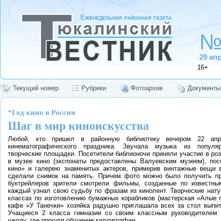
№
29
апр
16+
Текущий номер
Рубрики
Фотоархив
Документы
*Год кино в России
Шаг в мир киноискусства
Любой, кто пришел в районную библиотеку вечером 22 апре
кинематографического праздника. Звучала музыка из популя
творческие площадки. Посетители библионочи приняли участие в ро
в музее кино (экспонаты предоставлены Валуевским музеем), пос
кино» и галерею знаменитых актеров, примерив винтажные вещи в
сделали снимок на память. Причем фото можно было получить пр
буктрейлеров зрители смотрели фильмы, созданные по известны
каждый узнал свою судьбу по фразам из кинолент. Творческие нату
классах по изготовлению бумажных корабликов (мастерская «Алые п
кафе «У Танечки» хозяйка радушно приглашала всех за стол выпи
Учащиеся 2 класса гимназии со своим классным руководителем 
школу, где прошли обучение каллиграфии.