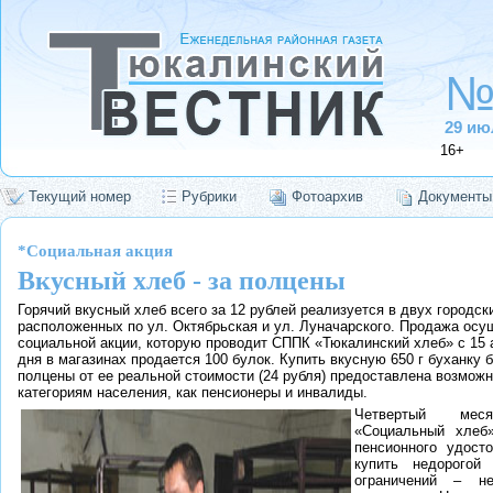
№
29
ию
16+
Текущий номер
Рубрики
Фотоархив
Документы
*Социальная акция
Вкусный хлеб - за полцены
Горячий вкусный хлеб всего за 12 рублей реализуется в двух городс
расположенных по ул. Октябрьская и ул. Луначарского. Продажа осу
социальной акции, которую проводит СППК «Тюкалинский хлеб» с 15 а
дня в магазинах продается 100 булок. Купить вкусную 650 г буханку б
полцены от ее реальной стоимости (24 рубля) предоставлена возмож
категориям населения, как пенсионеры и инвалиды.
Четвертый мес
«Социальный хлеб
пенсионного удост
купить недорогой
ограничений – н