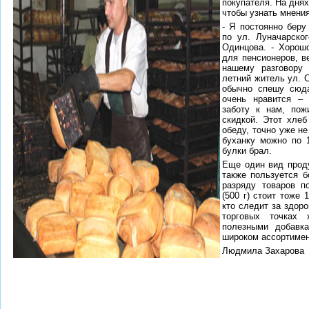
покупателя. На дня
чтобы узнать мнения
- Я постоянно беру
по ул. Луначарског
Одинцова. - Хорошо
для пенсионеров, в
нашему разговору
летний житель ул. 
обычно спешу сюд
очень нравится – 
заботу к нам, пож
скидкой. Этот хлеб
обеду, точно уже не
буханку можно по 1
булки брал.
Еще один вид проду
также пользуется б
разряду товаров п
(500 г) стоит тоже 
кто следит за здоро
торговых точках
полезными добавк
широком ассортимен
Людмила Захарова