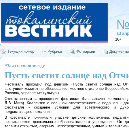
№
13 ап
16+
Текущий номер
Рубрики
Фотоархив
Документы
*Зажги свою звезду
Пусть светит солнце над Отч
Фестиваль проходил под девизом «Пусть светит солнце над Отч
выступили комитет по образованию, местное отделение Всероссийск
Россия», управление культуры.
Ответственным за проведение фестиваля был назначен коллектив 
Л.В. Мига). Коллектив с большой ответственностью подошел к да
фестиваля - создание условий для эстетического и духовн
подрастающего поколения.
В фестивале принимали участие детские коллективы, педагоги
воспитанников дошкольного образовательного учреждения. Он д
таланты открытым, озорным, непосредственным, умным и талантлив