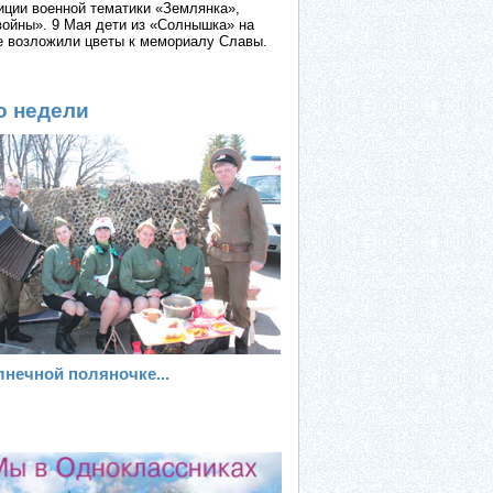
иции военной тематики «Землянка»,
войны». 9 Мая дети из «Солнышка» на
е возложили цветы к мемориалу Славы.
о недели
лнечной поляночке...