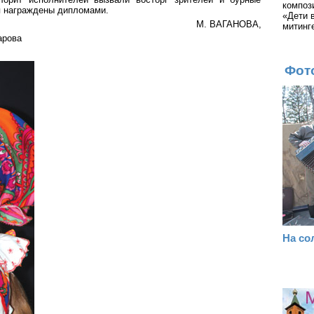
композ
я награждены дипломами.
«Дети 
М. ВАГАНОВА,
митинг
арова
Фот
На со