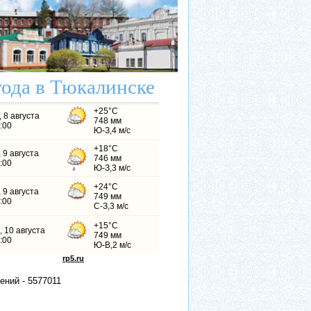
ода в Тюкалинске
ений -
5
5
7
7
0
1
1