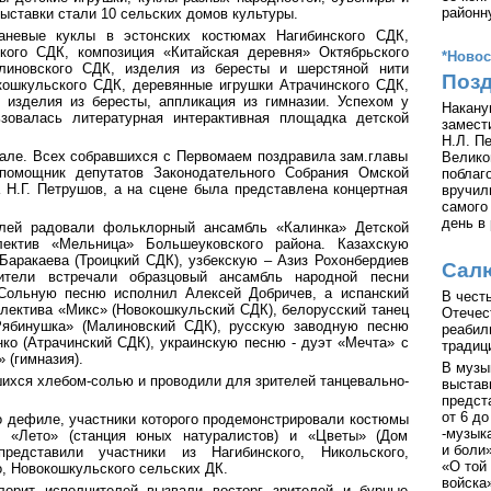
районн
выставки стали 10 сельских домов культуры.
аневые куклы в эстонских костюмах Нагибинского СДК,
кого СДК, композиция «Китайская деревня» Октябрьского
*Новос
линовского СДК, изделия из бересты и шерстяной нити
Позд
кошкульского СДК, деревянные игрушки Атрачинского СДК,
 изделия из бересты, аппликация из гимназии. Успехом у
Накану
ьзовалась литературная интерактивная площадка детской
замест
Н.Л. П
але. Всех собравшихся с Первомаем поздравила зам.главы
Велико
помощник депутатов Законодательного Собрания Омской
поблаг
 Н.Г. Петрушов, а на сцене была представлена концертная
вручил
самого
день в
елей радовали фольклорный ансамбль «Калинка» Детской
ектив «Мельница» Большеуковского района. Казахскую
Баракаева (Троицкий СДК), узбекскую – Азиз Рохонбердиев
Сал
ители встречали образцовый ансамбль народной песни
 Сольную песню исполнил Алексей Добричев, а испанский
В чест
ллектива «Микс» (Новокошкульский СДК), белорусский танец
Отечес
Рябинушка» (Малиновский СДК), русскую заводную песню
реабил
о (Атрачинский СДК), украинскую песню - дуэт «Мечта» с
традиц
 (гимназия).
В музы
ихся хлебом-солью и проводили для зрителей танцевально-
выстав
предст
от 6 до
 дефиле, участники которого продемонстрировали костюмы
-музык
ия «Лето» (станция юных натуралистов) и «Цветы» (Дом
и боли
представили участники из Нагибинского, Никольского,
«О той
о, Новокошкульского сельских ДК.
войска
лорит исполнителей вызвали восторг зрителей и бурные