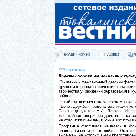
Текущий номер
Рубрики
*Фестиваль
Дружный хоровд национальных культ
Юбилейный межрайонный детский фестив
дружном хороводе творческие коллективы
творчества учреждений образования и ку
районов.
Пятый год неизменным успехом у тюкали
«Венок дружбы», родоначальниками кото
Совета депутатов Н.И. Лаптев. Из я
масштабное фееричное действо, в котор
не стал исключением, и юные артисты в 
Программа фестиваля началась в фой
национальные игры и забавы Омског
выпечка», на которых были представлен