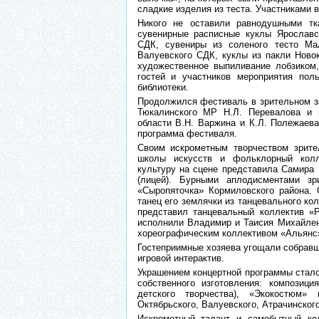
сладкие изделия из теста. Участниками 
Никого не оставили равнодушными тк
сувенирные расписные куклы Ярославс
СДК, сувениры из соленого тесто Ма
Валуевского СДК, куклы из пакли Ново
художественное выпиливание лобзиком,
гостей и участников мероприятия пол
библиотеки.
Продолжился фестиваль в зрительном з
Тюкалинского МР Н.Л. Перевалова и 
области В.Н. Варжина и К.Л. Полежаева
программа фестиваля.
Своим искрометным творчеством зрит
школы искусств и фольклорный колл
культуру на сцене представила Самира 
(лицей). Бурными аплодисментами зр
«Сыропяточка» Кормиловского района.
танец его землячки из танцевального ко
представил танцевальный коллектив «
исполнили Владимир и Таисия Михайленк
хореографическим коллективом «Альянс»
Гостеприимные хозяева угощали собравш
игровой интерактив.
Украшением концертной программы стало
собственного изготовления: композиц
детского творчества), «Экокостюм» 
Октябрьского, Валуевского, Атрачинског
Искрометный талант и самобытный ко