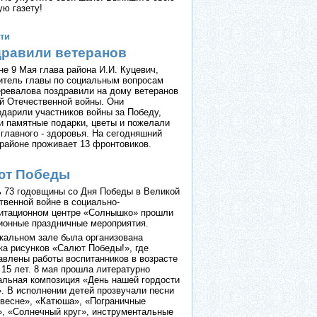
ую газету!
ти
равили ветеранов
не 9 Мая глава района И.И. Куцевич,
итель главы по социальным вопросам
еревалова поздравили на дому ветеранов
й Отечественной войны. Они
одарили участников войны за Победу,
и памятные подарки, цветы и пожелали
 главного - здоровья. На сегодняшний
 районе проживает 13 фронтовиков.
ют Победы
ь 73 годовщины со Дня Победы в Великой
твенной войне в социально-
итационном центре «Солнышко» прошли
ионные праздничные мероприятия.
кальном зале была организована
ка рисунков «Салют Победы!», где
авлены работы воспитанников в возрасте
 15 лет. 8 мая прошла литературно
альная композиция «День нашей гордости
». В исполнении детей прозвучали песни
 весне», «Катюша», «Пограничные
», «Солнечный круг», инструментальные