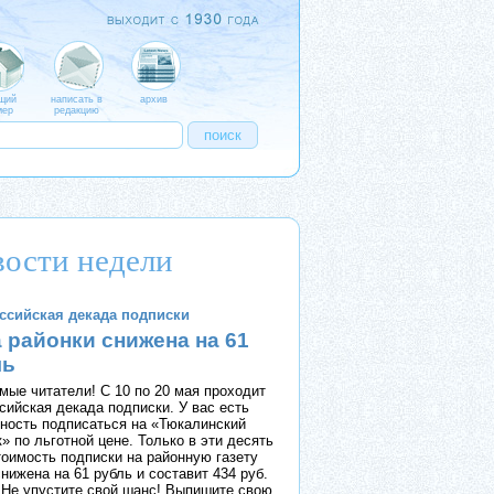
щий
написать в
архив
ер
редакцию
ости недели
ссийская декада подписки
 районки снижена на 61
ль
мые читатели! С 10 по 20 мая проходит
сийская декада подписки. У вас есть
ность подписаться на «Тюкалинский
» по льготной цене. Только в эти десять
тоимость подписки на районную газету
нижена на 61 рубль и составит 434 руб.
. Не упустите свой шанс! Выпишите свою