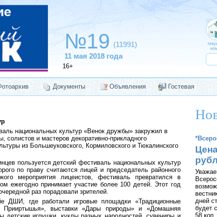
№19
(11991)
теку
ном
11 мая 2018 года
16+
Фотоархив
Документы
Объявления
Гостевая
Нов
ур
аль национальных культур «Венок дружбы» закружил в
, солистов и мастеров декоративно-прикладного
*Всеро
льтуры из Большеуковского, Кормиловского и Тюкалинского
Цена
руб
нцев пользуется детский фестиваль национальных культур
рого по праву считаются лицей и председатель районного
Уважае
ркого мероприятия лицеистов, фестиваль превратился в
Всерос
ом ежегодно принимает участие более 100 детей. Этот год
возмож
очередной раз порадовали зрителей.
вестник
дней с
е ДШИ, где работали игровые площадки «Традиционные
будет с
о Прииртышья», выставки «Дары природы» и «Домашняя
58 коп
ы детские игрушки, куклы разных народностей, сувениры и