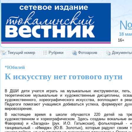
№
18 ма
16+
Текущий номер
Рубрики
Фотоархив
Документы
*Юбилей
К искусству нет готового пути
В ДШИ дети учатся играть на музыкальных инструментах, петь, 
теоретические музыкальные и художественные дисциплины, осва
художественного, хореографического искусства, воплощают в реа
Педагоги помогают учащимся добиваться успеха, формируют дух
мировоззрение.
В настоящее время в школе обучаются 220 детей на трех
художественном и хореографическом. Здесь созданы вокальные ан
Фаворова) и «Загадка» (рук. И.О. Гатыжская), фольклорный - «
танцевальный - «Имидж» (Ю.В. Золотых), которые радуют своим т