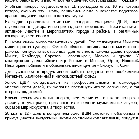
нашего района, но и выступают на сценических площадках г. Омска и
Учебный процесс осуществляют 11 преподавателей, 10 из котор
пятеро, окончив эту школу, вернулись сюда в качестве педагого
хранят традиции родного очага культуры.
Ежегодно проводятся отчетные концерты учащихся ДШИ, выст
отделения и декоративно-прикладного творчества. Воспитанник
активное участие в мероприятиях города и района, в различны
конкурсах, фестивалях.
В школе очень много талантливых детей. Это стипендиаты Министе
министерства культуры Омской области, регионального министерст
района. Конкурсно-выставочная деятельность школы давно переша
Минск, Клайпеда, Саратов, Новосибирск, Москва и другие. 
молодежных дельфийских игр России в Москве, Орле, Новосибир
Некоторые побывали в образовательном центре «Сириус» г. Сочи.
Для успешной и продуктивной работы созданы все необходимы
Интернет, библиотечный и натюрмортный фонды.
Успех ДШИ складывается из профессионализма и самоотдачи
увлеченности детей, их желания постигнуть что-то особенное, а т
стороны родителей.
Время неумолимо летит вперед, все меняется, а школа по-прежн
двери для учащихся, приглашая их в полный музыкальных звуков,
образов мир искусства и творчества.
20 мая в 12 часов в концертном зале ДШИ состоится юбилейный п
примут участие выпускники школы со своими коллективами, придут и