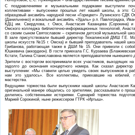
С поздравлениями и музыкальными подарками выступили поч
коллективами - выпускники прошлых лет нашей школы, а это: С
образцовый ансамбль народной песни «Горицвет» Лузинского СДК О
(Данильченко) и вокальный ансамбль «Удаль» р.п. Павлоградка, Ива
КДЦ им. Свердлова, г. Омск, Анастасия Казанцева (Сорокина) и
Омского колледжа библиотечно-информационных технологий, Анаст
со своим сыном Святославом – скрипачом детской музыкальной шк
В зале присутствовали бывший директор Тюкалинской ДМШ Г.Е. Ма
школы искусств №15 г. Омска) и бывший преподаватель нашей школ
Грибанова, работающая также в ДШИ № 15. Они привезли с собо
Юшкевича (аккордеон). В гости приехала Г.С. Курзаева (Блажиевская)
Кстати, Галина Станиславовна является преподавателем нынешнего 
Зрители с восторгом воспринимали всех участников, выходящих на
задолго до окончания концертного номера. Как сказал директо
выступлении: «Мы ставили целью увидеть своих выпускников в ра
нам это удалось». Все коллективы, приехавшие на юбилей, п
мастерства.
Ведущими торжества были выпускники нашей школы Анастасия Ка
оригинальной манере общались со зрителями, рассказывали о про
делились собственными историями. Сценарий торжества подгот
Марией Сорокиной, ныне режиссером ГТРК «Иртыш».