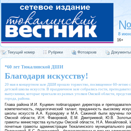
№
8 июн
16+
Текущий номер
Рубрики
Фотоархив
Документы
*60 лет Тюкалинской ДШИ
Благодаря искусству!
20 мая в концертном зале ДШИ прошло торжество, посвященное 60-летию с
детской школы искусств. В праздничном зале собрались гости, преподавате
выпускники, которые приехали из разных уголков Омской области, предста
города, района.
Глава района И.И. Куцевич поблагодарил директора и преподавате
компетентность, педагогический талант, преданность высокому иск
школы искусств А.А. Куроедову и М.А. Сажиной были вручены по
Омской области, И.Н. Фаворовой, Е.М. Дмитриевой, Ю.В. Золотых
грамоты министерства культуры Омской области, Н.А. Михайловой, И
почетные грамоты администрации Тюкалинского муниципального рай
Полоуховой, Е.С. Луженцовой – благодарственные письма администр