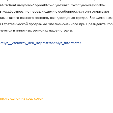
relya__vsemirny_den_rasprostraneniya_informats/
ься в одной из соц. сетей