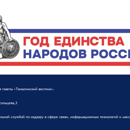
 газеты «Тюкалинский вестник».
сольцева,3
ьной службой по надзору в сфере связи, информационных технологий и масс