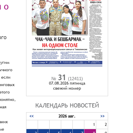
 о
ого
та Федерации РФ. https://solnechnymir.ru/all-news/news/idei-novogo-vremeni-2024/ https://национальныеприоритеты.рф/news/sotsialnyy-kurs-sovet-federatsii-vybral-29-proektov-dlya-tirazhirovaniya-v-regionakh/ Современные технические средства делают нашу жизнь комфортнее, но перед людьми с особенностями они открывают принципиально новые возможности, становясь элементами такого важ
31
№
(12411)
07.08.2026 пятница
cвежий номер
КАЛЕНДАРЬ НОВОСТЕЙ
<<
2026 авг.
>>
1
2