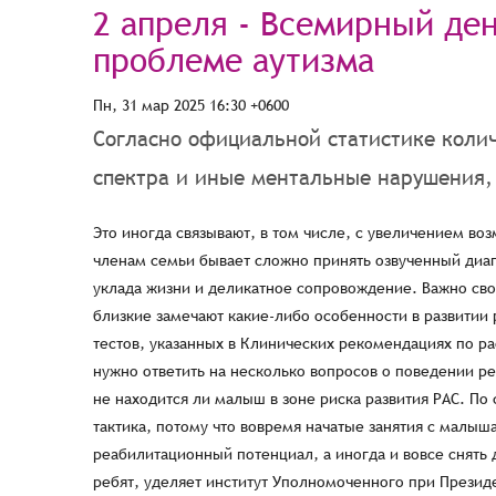
2 апреля - Всемирный де
проблеме аутизма
Пн, 31 мар 2025 16:30 +0600
Согласно официальной статистике колич
спектра и иные ментальные нарушения, 
Это иногда связывают, в том числе, с увеличением возможностей для ранней и качественной диагностики. Родителям и другим членам семьи бывает сложно принять озвученный диагноз или подозрение на него, требуется помощь в сохранении привычного уклада жизни и деликатное сопровождение. Важно своевременно получить мнение специалиста, может даже нескольких, если близкие замечают какие-либо особенности в развитии ребенка. Кроме того, можно самостоятельно пройти один из скрининговых тестов, указанных в Клинических рекомендациях по расстройствам аутистического спектра, например, “M-CHAT R/F”. Для этого нужно ответить на несколько вопросов о поведении ребёнка. По его результатам не будет установлен диагноз, но станет понятно, не находится ли малыш в зоне риска развития РАС. По словам экспертов, в таких ситуациях не рекомендована выжидательная тактика, потому что вовремя начатые занятия с малышами позволяют минимизировать сложные состояния, повысить их реабилитационный потенциал, а иногда и вовсе снять диагноз. Особое внимание детям с РАС и семьям, воспитывающим таких ребят, уделяет институт Уполномоченного при Президенте РФ по правам ребёнка. Благодаря его Стратегической программе «Сопровождение через всю жизнь» в нашей стране сейчас создаётся уникальная система поддержки людей с аутизмом и другими ментальными нарушениями на протяжении всей жизни. Её суть в том, чтобы человек с особенностями на каждом этапе своего пути встречал не барьеры и преграды, а наоборот – необходимую помощь. Чтобы от детского садика и школы до колледжа и предприятия – все двери были для него открыты. А для этого на государственном уровне создаётся адаптированная к его нуждам среда, проходят обучение специалисты и родители. «В рамках программы проведено обучение для более 5000 родителей и представителей родительских сообществ, 2800 специалистов прошли курс по деликатной коммуникации с ребятами с РАС и другими ментальными особенностями. Нами при поддержке Министерства труда и социальной защиты Российской Федерации разработана типовая региональная программа по формированию системы непрерывного межведомственного сопровождения детей и молодых взрослых с РАС и другими ментальными нарушениями», — рассказала детский омбудсмен Мария Львова-Белова. При создании программы был учтен опыт регионов ПФО, ХМАО-Югры, лучших государственных и общественных организаций нашей страны. На её основе уже созданы и приняты программы непрерывного межведомственного сопровождения детей с аутизмом в ряде пилотных регионов страны – ХМАО-Югре, Кемеровской и Новгородской областях. В Мурманской, Саратовской и Ростовской областях продолжается работа по ее созданию. Результатом должны стать видимые изменения в жизни детей и взрослых с аутизмом в учёбе и в быту, в работе и отдыхе. Анализ этих перемен позволит распространить действие программы и на другие регионы нашей страны. «Чтобы дети с аутизмом и их близкие жили полноценно и счастливо, нужно, во-первых, развивать их и помогать им в социальной адаптации, а во-вторых, – изменять отношение государства и общества к таким людям. Всё должно быть приспособлено к тому, чтобы человек с аутизмом мог участвовать в жизни общества», — отметил руководитель направления «Ментальное здоровье» стратегической программы «Сопровождение через всю жизнь», директор АНО «Центр реабилитации инвалидов детства «Наш Солнечный Мир» Игорь Шпицберг. При создании Стратегической программы учтён опыт родительских и общественных организаций, которые уже на протяжении многих лет выстраивают её отдельные элементы. Сегодня они стали одной из важных опор при внедрении новых подходов на местах. Полезную информацию для родителей и специалистов, методические материалы и обучающая литературу можно найти в официальном ТГ-канале направления «Ментальное здоровье «Сопровождение через всю жизнь» (https://t.me/mental_health_soprovozdenie). Также при содействии Уполномоченного при Президенте РФ по правам ребёнка подготовлены брошюры, листовки для распространения в организациях здравоохранения, где кратко описаны нормы развития ребенка по периодам. Это позволит родителям при необходимости увидеть те или иные отклонения и как можно раньше начать помощь малышу для его всестороннего развития. В день распространения информации о проблеме аутизма поделитесь с окружающими знаниями о том, как помочь детя