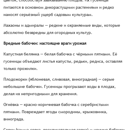
цветок, способствуя завязыванию плодов. Их гусеницы
питаются в основном дикорастущими растениями и редко
наносят серьёзный ущерб садовым культурам.
Махаоны и адмиралы — редкие и охраняемые виды, которые
абсолютно безвредны для огородных культур.
Вредные бабочки: настоящие враги урожая
Капустная белянка — белая бабочка с чёрными пятнами. Её
гусеницы объедают листья капусты, редьки, редиса, оставляя
только прожилки.
Плодожорки (яблоневая, сливовая, виноградная) — серые
небольшие бабочки. Гусеницы прогрызают ходы в плодах,
делая их непригодными для хранения.
Огнёвка — красно-коричневая бабочка с серебристыми
пятнами. Повреждает ягоды смородины, крыжовника,
винограда.
Совки (гамма-совка, восклицательная совка) — ночные бабочки