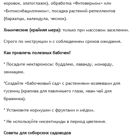
коровок, златоглазок), обработка «Фитовермом» или
«Битоксибациллином», посадка растений-репеллентов
(бархатцы, календула, чеснок).
Химические (крайняя мера):
только при массовом заселении.
Строго по инструкции и с соблюдением сроков ожидания.
Как привлечь полезных бабочек?
* Посадите нектароносы: буддлею, лаванду, монарду,
эхинацею.
*Создайте «бабочковый сад» с растениями-хозяевами для
гусениц (крапива для павлиньего глаза, иван-чай для
бражника).
* Установите кормушки с фруктами и мёдом.
* Не используйте инсектициды в период цветения.
Советы для сибирских садоводов