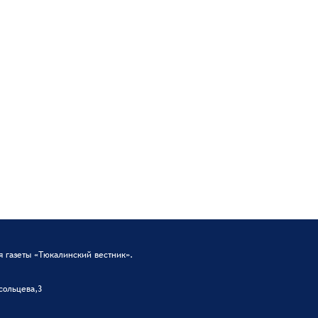
 газеты «Тюкалинский вестник».
сольцева,3