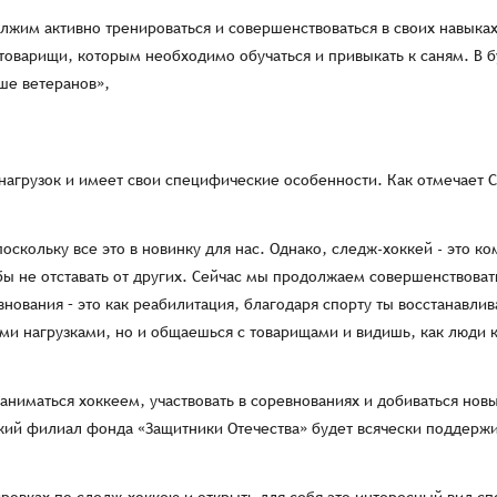
жим активно тренироваться и совершенствоваться в своих навыках
 товарищи, которым необходимо обучаться и привыкать к саням. В 
ьше ветеранов»,
нагрузок и имеет свои специфические особенности. Как отмечает С
оскольку все это в новинку для нас. Однако, следж-хоккей - это к
обы не отставать от других. Сейчас мы продолжаем совершенствоват
нования – это как реабилитация, благодаря спорту ты восстанавли
ми нагрузками, но и общаешься с товарищами и видишь, как люди к
аниматься хоккеем, участвовать в соревнованиях и добиваться новы
ский филиал фонда «Защитники Отечества» будет всячески поддерж