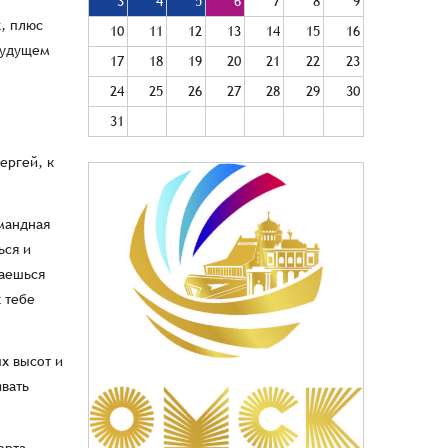
3
4
5
6
7
8
9
, плюс
10
11
12
13
14
15
16
будущем
17
18
19
20
21
22
23
24
25
26
27
28
29
30
31
ергей, к
омандная
ься и
ваешься
 тебе
х высот и
ивать