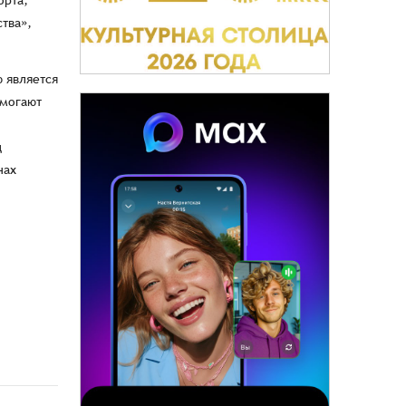
орта,
тва»,
 является
омогают
д
нах