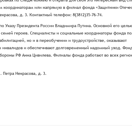
ровках по следж-хоккею и открыть для себя это интересный вид сп
ым координаторам или напрямую в филиал фонда «Защитники Отечес
екрасова, д. 3. Контактный телефон: 8(3812)35-76-74.
по Указу Президента России Владимира Путина. Основной его целью
 семей героев. Специалисты и социальные координаторы фонда п
абилитацией, но и в переобучении и трудоустройстве, оказывают
ы инвалидов и обеспечивают долговременный надомный уход. Фон
 обороны РФ Анна Цивилева. Филиалы фонда работают во всех регио
. Петра Некрасова, д. 3.