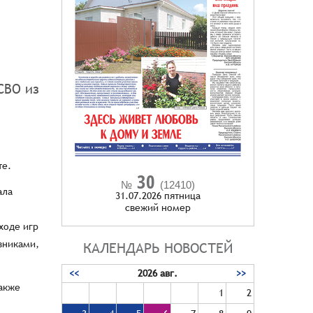
СВО из
те.
30
№
(12410)
ала
31.07.2026 пятница
cвежий номер
ходе игр
вниками,
КАЛЕНДАРЬ НОВОСТЕЙ
<<
2026 авг.
>>
также
1
2