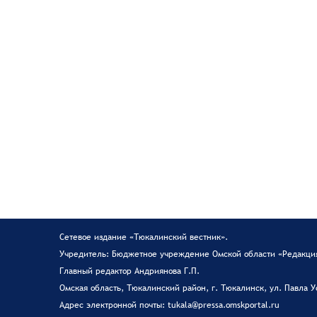
Сетевое издание «Тюкалинский вестник».
Учредитель: Бюджетное учреждение Омской области «Редакция
Главный редактор Андриянова Г.П.
Омская область, Тюкалинский район, г. Тюкалинск, ул. Павла У
Адрес электронной почты: tukala@pressa.omskportal.ru