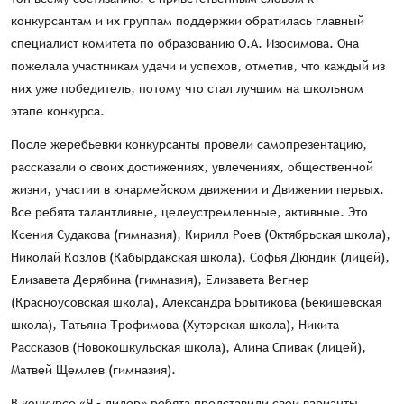
конкурсантам и их группам поддержки обратилась главный
специалист комитета по образованию О.А. Изосимова. Она
пожелала участникам удачи и успехов, отметив, что каждый из
них уже победитель, потому что стал лучшим на школьном
этапе конкурса.
После жеребьевки конкурсанты провели самопрезентацию,
рассказали о своих достижениях, увлечениях, общественной
жизни, участии в юнармейском движении и Движении первых.
Все ребята талантливые, целеустремленные, активные. Это
Ксения Судакова (гимназия), Кирилл Роев (Октябрьская школа),
Николай Козлов (Кабырдакская школа), Софья Дюндик (лицей),
Елизавета Дерябина (гимназия), Елизавета Вегнер
(Красноусовская школа), Александра Брытикова (Бекишевская
школа), Татьяна Трофимова (Хуторская школа), Никита
Рассказов (Новокошкульская школа), Алина Спивак (лицей),
Матвей Щемлев (гимназия).
В конкурсе «Я – лидер» ребята представили свои варианты