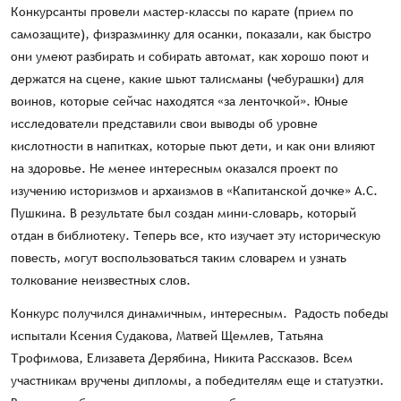
Конкурсанты провели мастер-классы по карате (прием по
самозащите), физразминку для осанки, показали, как быстро
они умеют разбирать и собирать автомат, как хорошо поют и
держатся на сцене, какие шьют талисманы (чебурашки) для
воинов, которые сейчас находятся «за ленточкой». Юные
исследователи представили свои выводы об уровне
кислотности в напитках, которые пьют дети, и как они влияют
на здоровье. Не менее интересным оказался проект по
изучению историзмов и архаизмов в «Капитанской дочке» А.С.
Пушкина. В результате был создан мини-словарь, который
отдан в библиотеку. Теперь все, кто изучает эту историческую
повесть, могут воспользоваться таким словарем и узнать
толкование неизвестных слов.
Конкурс получился динамичным, интересным. Радость победы
испытали Ксения Судакова, Матвей Щемлев, Татьяна
Трофимова, Елизавета Дерябина, Никита Рассказов. Всем
участникам вручены дипломы, а победителям еще и статуэтки.