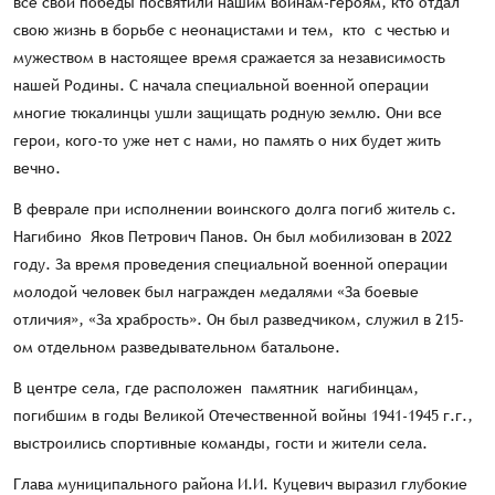
все свои победы посвятили нашим воинам-героям, кто отдал
свою жизнь в борьбе с неонацистами и тем, кто с честью и
мужеством в настоящее время сражается за независимость
нашей Родины. С начала специальной военной операции
многие тюкалинцы ушли защищать родную землю. Они все
герои, кого-то уже нет с нами, но память о них будет жить
вечно.
В феврале при исполнении воинского долга погиб житель с.
Нагибино Яков Петрович Панов. Он был мобилизован в 2022
году. За время проведения специальной военной операции
молодой человек был награжден медалями «За боевые
отличия», «За храбрость». Он был разведчиком, служил в 215-
ом отдельном разведывательном батальоне.
В центре села, где расположен памятник нагибинцам,
погибшим в годы Великой Отечественной войны 1941-1945 г.г.,
выстроились спортивные команды, гости и жители села.
Глава муниципального района И.И. Куцевич выразил глубокие