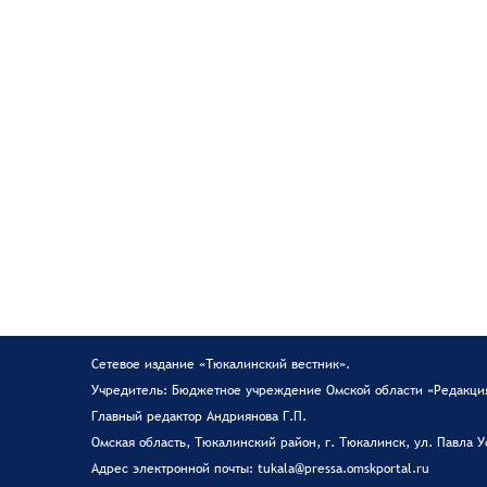
Сетевое издание «Тюкалинский вестник».
Учредитель: Бюджетное учреждение Омской области «Редакция
Главный редактор Андриянова Г.П.
Омская область, Тюкалинский район, г. Тюкалинск, ул. Павла У
Адрес электронной почты: tukala@pressa.omskportal.ru