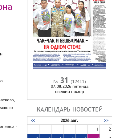
она
 и
31
го
№
(12411)
07.08.2026 пятница
cвежий номер
вского,
ьского
КАЛЕНДАРЬ НОВОСТЕЙ
<<
2026 авг.
>>
инском –
1
2