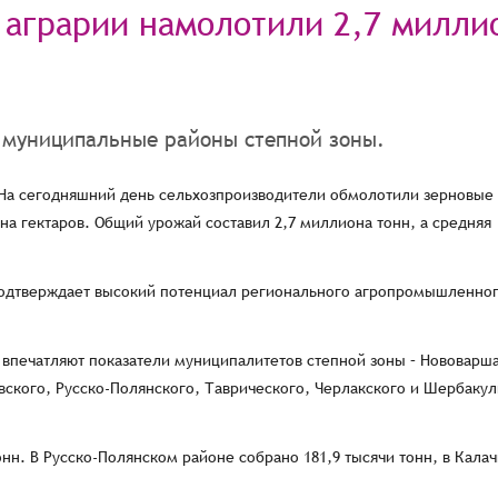
 аграрии намолотили 2,7 милли
 муниципальные районы степной зоны.
 На сегодняшний день сельхозпроизводители обмолотили зерновые
а гектаров. Общий урожай составил 2,7 миллиона тонн, а средняя
 подтверждает высокий потенциал регионального агропромышленно
 впечатляют показатели муниципалитетов степной зоны – Нововарша
вского, Русско-Полянского, Таврического, Черлакского и Шербакул
нн. В Русско-Полянском районе собрано 181,9 тысячи тонн, в Калач