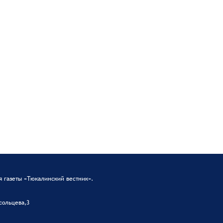
 газеты «Тюкалинский вестник».
сольцева,3