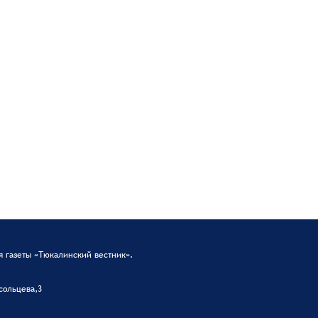
 газеты «Тюкалинский вестник».
сольцева,3