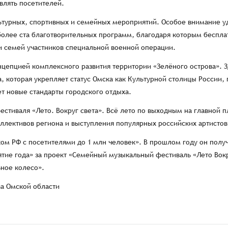
ивлять посетителей.
ультурных, спортивных и семейных мероприятий. Особое внимание у
 более ста благотворительных программ, благодаря которым беспл
 и семей участников специальной военной операции.
нцепцией комплексного развития территории «Зелёного острова». 
, которая укрепляет статус Омска как Культурной столицы России,
т новые стандарты городского отдыха.
естиваля «Лето. Вокруг света». Всё лето по выходным на главной 
оллективов региона и выступления популярных российских артистов
ом РФ с посетителями до 1 млн человек». В прошлом году он полу
тие года» за проект «Семейный музыкальный фестиваль «Лето Вок
ное колесо».
ва Омской области