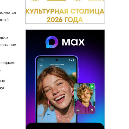
деляется
атный
Здесь
 повышает
площадке
.
чил
руг