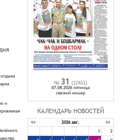
дня
 отдыха
31
№
(12411)
арка
07.08.2026 пятница
cвежий номер
но и
КАЛЕНДАРЬ НОВОСТЕЙ
 привлекая
<<
2026 авг.
>>
Зелёного
1
2
ранство