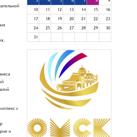
3
4
5
6
7
8
9
кательной
10
11
12
13
14
15
16
17
18
19
20
21
22
23
мых
24
25
26
27
28
29
30
31
ых.
знеса
ой
талий
омплекс с
ор
ерие и