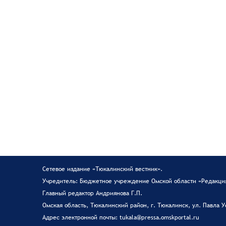
Сетевое издание «Тюкалинский вестник».
Учредитель: Бюджетное учреждение Омской области «Редакция
Главный редактор Андриянова Г.П.
Омская область, Тюкалинский район, г. Тюкалинск, ул. Павла У
Адрес электронной почты: tukala@pressa.omskportal.ru