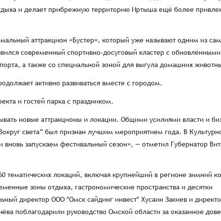
тдыха и делает прибрежную территорию Иртыша ещё более привле
мальный аттракцион «Бустер», который уже называют одним из са
явился современный спортивно-досуговый кластер с обновлёнными
порта, а также со специальной зоной для выгула домашних животн
родолжает активно развиваться вместе с городом.
екта и гостей парка с праздником.
рывать новые аттракционы и локации. Общими усилиями власти и би
 Вокруг света” был признан лучшим мероприятием года. В Культурн
 вновь запускаем фестивальный сезон», — отметил Губернатор Ви
 60 тематических локаций, включая крупнейший в регионе зимний к
еменные зоны отдыха, гастрономические пространства и десятки
льный директор ООО "Омск сайдинг инвест" Хусаин Закиев и директ
чёва поблагодарили руководство Омской области за оказанное дов