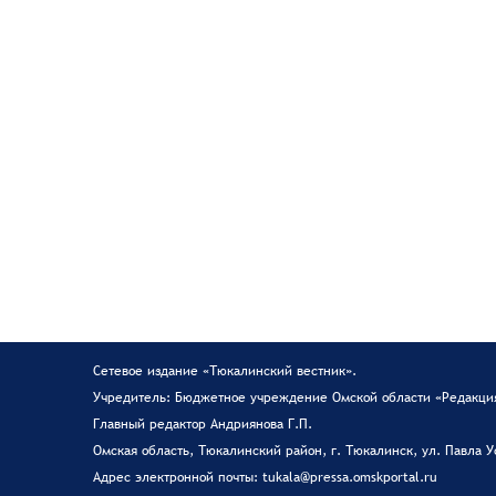
Сетевое издание «Тюкалинский вестник».
Учредитель: Бюджетное учреждение Омской области «Редакция
Главный редактор Андриянова Г.П.
Омская область, Тюкалинский район, г. Тюкалинск, ул. Павла У
Адрес электронной почты: tukala@pressa.omskportal.ru