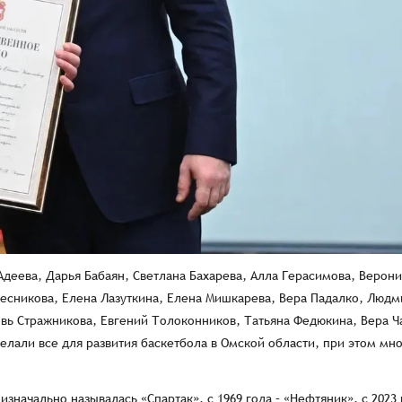
еева, Дарья Бабаян, Светлана Бахарева, Алла Герасимова, Верони
есникова, Елена Лазуткина, Елена Мишкарева, Вера Падалко, Людм
вь Стражникова, Евгений Толоконников, Татьяна Федюкина, Вера Ч
елали все для развития баскетбола в Омской области, при этом мно
значально называлась «Спартак», с 1969 года – «Нефтяник», с 2023 