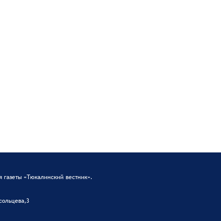
 газеты «Тюкалинский вестник».
сольцева,3