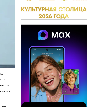
ка
ила
айко и
гие из
года –