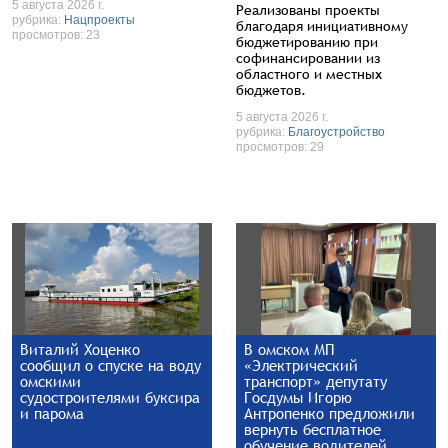
5 августа 2026 г.
Реализованы проекты
рубрика:
Нацпроекты
благодаря инициативному
просмотров: 23
бюджетированию при
софинансировании из
областного и местных
бюджетов.
5 августа 2026 г.
рубрика:
Благоустройство
просмотров: 29
Виталий Хоценко
В омском МП
сообщил о спуске на воду
«Электрический
омскими
транспорт» депутату
судостроителями буксира
Госдумы Игорю
и парома
Антропенко предложили
вернуть бесплатное
обучение водителей.