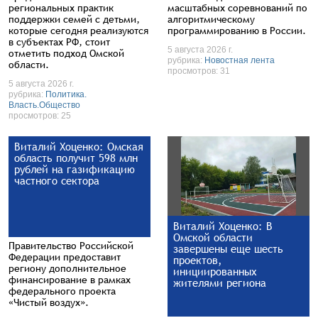
региональных практик
масштабных соревнований по
поддержки семей с детьми,
алгоритмическому
которые сегодня реализуются
программированию в России.
в субъектах РФ, стоит
5 августа 2026 г.
отметить подход Омской
рубрика:
Новостная лента
области.
просмотров: 31
5 августа 2026 г.
рубрика:
Политика.
Власть.Общество
просмотров: 25
Виталий Хоценко: Омская
область получит 598 млн
рублей на газификацию
частного сектора
Виталий Хоценко: В
Омской области
Правительство Российской
завершены еще шесть
Федерации предоставит
проектов,
региону дополнительное
инициированных
финансирование в рамках
жителями региона
федерального проекта
«Чистый воздух».