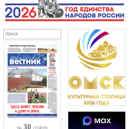
30
№
(12410)