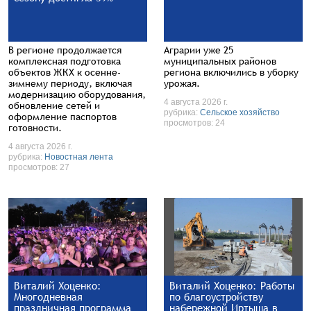
В регионе продолжается
Аграрии уже 25
комплексная подготовка
муниципальных районов
объектов ЖКХ к осенне-
региона включились в уборку
зимнему периоду, включая
урожая.
модернизацию оборудования,
4 августа 2026 г.
обновление сетей и
рубрика:
Сельское хозяйство
оформление паспортов
просмотров: 24
готовности.
4 августа 2026 г.
рубрика:
Новостная лента
просмотров: 27
Виталий Хоценко:
Виталий Хоценко: Работы
Многодневная
по благоустройству
праздничная программа
набережной Иртыша в