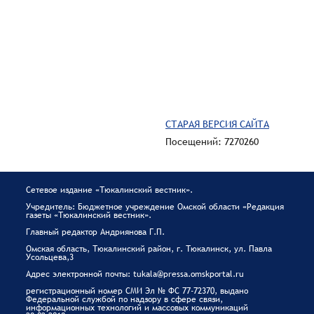
СТАРАЯ ВЕРСИЯ САЙТА
Посещений: 7270260
Сетевое издание «Тюкалинский вестник».
Учредитель: Бюджетное учреждение Омской области «Редакция
газеты «Тюкалинский вестник».
Главный редактор Андриянова Г.П.
Омская область, Тюкалинский район, г. Тюкалинск, ул. Павла
Усольцева,3
Адрес электронной почты: tukala@pressa.omskportal.ru
регистрационный номер СМИ Эл № ФС 77-72370, выдано
Федеральной службой по надзору в сфере связи,
информационных технологий и массовых коммуникаций