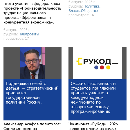
6 августа 2026 г.
итоги участия в федеральном
рубрика:
Политика.
проекте «Производительность
Власть.Общество
труда» национального
просмотров: 16
проекта «Эффективная и
конкурентная экономика».
6 августа 2026 г.
рубрика:
Нацпроекты
просмотров: 17
Поддержка семей с
Омских школьников и
детьми — стратегический
студентов пригласили
приоритет
принять участие в
государственной
международном
политики России.
чемпионате по
алгоритмическому
программированию
Александр Асафов политолог:
Чемпионат «РуКод» – 2026
Среди множества
является одним из самых