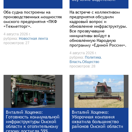
Оба судна построены на
На встрече с коллективом
производственных мощностях
предприятия обсудили
омского предприятия «ПКФ
кадровый вопрос и
«Техметторг».
обновление инфраструктуры.
Все прозвучавшие
4 августа 2026 г.
инициативы войдут в
рубрика:
Новостная лента
обновлённую Народную
просмотров: 27
программу «Единой России».
4 августа 2026 г.
рубрика:
Политика.
Власть.Общество
просмотров: 28
Виталий Хоценко:
Виталий Хоценко:
Готовность коммунальной
Уборочная компания
инфраструктуры Омской
охватила большинство
области к отопительному
районов Омской области
сезону достигла 59%